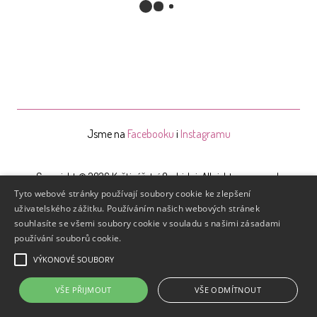
Jsme na
Facebooku
i
Instagramu
Copyright © 2026 Květinářství Orchidej. All rights reserved.
Tyto webové stránky používají soubory cookie ke zlepšení
Developed by
Angrio
uživatelského zážitku. Používáním našich webových stránek
souhlasíte se všemi soubory cookie v souladu s našimi zásadami
používání souborů cookie.
VÝKONOVÉ SOUBORY
VŠE PŘIJMOUT
VŠE ODMÍTNOUT